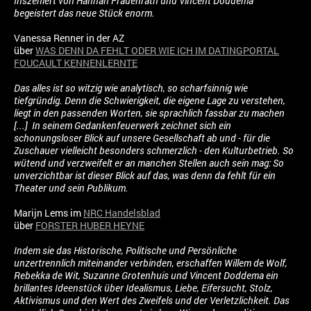
Inszeniert von Hannah Frauenrath und Vincent Doddema
begeistert das neue Stück enorm.
Vanessa Renner in der AZ
über
WAS DENN DA FEHLT ODER WIE ICH IM DATINGPORTAL
FOUCAULT KENNENLERNTE
Das alles ist so witzig wie analytisch, so scharfsinnig wie
tiefgründig. Denn die Schwierigkeit, die eigene Lage zu verstehen,
liegt in den passenden Worten, sie sprachlich fassbar zu machen
[...] In seinem Gedankenfeuerwerk zeichnet sich ein
schonungsloser Blick auf unsere Gesellschaft ab und - für die
Zuschauer vielleicht besonders schmerzlich - den Kulturbetrieb. So
wütend und verzweifelt er an manchen Stellen auch sein mag: So
unverzichtbar ist dieser Blick auf das, was denn da fehlt für ein
Theater und sein Publikum.
Marijn Lems im
NRC Handelsblad
über
FORSTER HUBER HEYNE
Indem sie das Historische, Politische und Persönliche
unzertrennlich miteinander verbinden, erschaffen Willem de Wolf,
Rebekka de Wit, Suzanne Grotenhuis und Vincent Doddema ein
brillantes Ideenstück über Idealismus, Liebe, Eifersucht, Stolz,
Aktivismus und den Wert des Zweifels und der Verletzlichkeit. Das