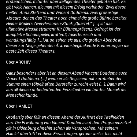
erstaunliches, mitunter überwältigendes Theater geboten hat. Es
gibt viele Namen, die man mit diesem Erfolg verbindet. Zwei davon
heißen Anna Steffens und Vincent Doddema, zwei großartige
Akteure, denen das Theater noch einmal die große Bühne bereitet.
Heiner Müllers Zwei-Personen-Stück „Quartett“ [...] ist das
ultimative Messinstrument für Bühnenpräsenz: Gefragt ist der
komplette Schauspieler, kraftvoll, facettenreich und
wandlungsfähig. [...]
Ja, so sahen sie aus, die großen Abende in
dieser zur Neige gehenden Ära: eine beglückende Erinnerung an die
beste Zeit dieses Theaters.
über ARCHIV
Ganz besonders aber ist an diesem Abend Vincent Doddema auch
Vincent Doddema, [...] wenn er als Regisseur mit zornbebender
Stimme einen tölpelhaften Darsteller zurechtweist [...]: Dann wird
aus all diesen unbedeutenden Einzelheiten ein buntes Mosaik der
Menschenkunde.
über HAMLET
Großartig aber fällt an diesem Abend der Auftritt des Titelhelden
aus. Die Erwähnung von Vincent Doddema auf dem Programmzettel
gilt in Oldenburg ohnehin schon als Versprechen. Mit seinem
Hamlet übertrifft er diese Erwartungen, gerade weil er hier nicht