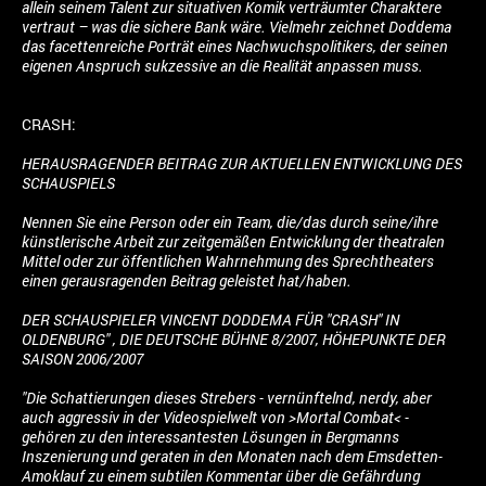
allein seinem Talent zur situativen Komik verträumter Charaktere
vertraut – was die sichere Bank wäre. Vielmehr zeichnet Doddema
das facettenreiche Porträt eines Nachwuchspolitikers, der seinen
eigenen Anspruch sukzessive an die Realität anpassen muss.
CRASH:
HERAUSRAGENDER BEITRAG ZUR AKTUELLEN ENTWICKLUNG DES
SCHAUSPIELS
Nennen Sie eine Person oder ein Team, die/das durch seine/ihre
künstlerische Arbeit zur zeitgemäßen Entwicklung der theatralen
Mittel oder zur öffentlichen Wahrnehmung des Sprechtheaters
einen gerausragenden Beitrag geleistet hat/haben.
DER SCHAUSPIELER VINCENT DODDEMA FÜR "CRASH" IN
OLDENBURG" ,
DIE DEUTSCHE BÜHNE 8/2007, HÖHEPUNKTE DER
SAISON 2006/2007
"Die Schattierungen dieses Strebers - vernünftelnd, nerdy, aber
auch aggressiv in der Videospielwelt von >Mortal Combat< -
gehören zu den interessantesten Lösungen in Bergmanns
Inszenierung und geraten in den Monaten nach dem Emsdetten-
Amoklauf zu einem subtilen Kommentar über die Gefährdung