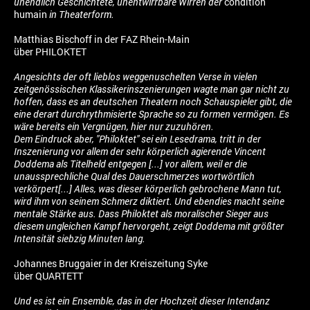
unendlich Geschichtete, unentwirrbare Wirren der
condition
humain
in Theaterform.
Matthias Bischoff in der FAZ Rhein-Main
über PHILOKTET
Angesichts der oft lieblos weggenuschelten Verse in vielen
zeitgenössischen Klassikerinszenierungen wagte man gar nicht zu
hoffen, dass es an deutschen Theatern noch Schauspieler gibt, die
eine derart durchrythmisierte Sprache so zu formen vermögen. Es
wäre bereits ein Vergnügen, hier nur zuzuhören.
Dem Eindruck aber, "Philoktet" sei ein Lesedrama, tritt in der
Inszenierung vor allem der sehr körperlich agierende Vincent
Doddema als Titelheld entgegen [...] vor allem, weil er die
unaussprechliche Qual des Dauerschmerzes wortwörtlich
verkörpert[...] Alles, was dieser körperlich gebrochene Mann tut,
wird ihm von seinem Schmerz diktiert. Und ebendies macht seine
mentale Stärke aus. Dass Philoktet als moralischer Sieger aus
diesem ungleichen Kampf hervorgeht, zeigt Doddema mit größter
Intensität siebzig Minuten lang.
Johannes Bruggaier in der Kreiszeitung Syke
über QUARTETT
Und es ist ein Ensemble, das in der Hochzeit dieser Intendanz